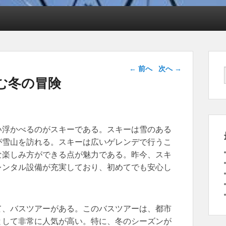
投稿ナビゲー
←
前へ
次へ
→
ション
む冬の冒険
い浮かべるのがスキーである。
スキーは雪のある
が雪山を訪れる。スキーは広いゲレンデで行うこ
な楽しみ方ができる点が魅力である。昨今、スキ
レンタル設備が充実しており、初めてでも安心し
て、バスツアーがある。このバスツアーは、都市
として非常に人気が高い。特に、冬のシーズンが